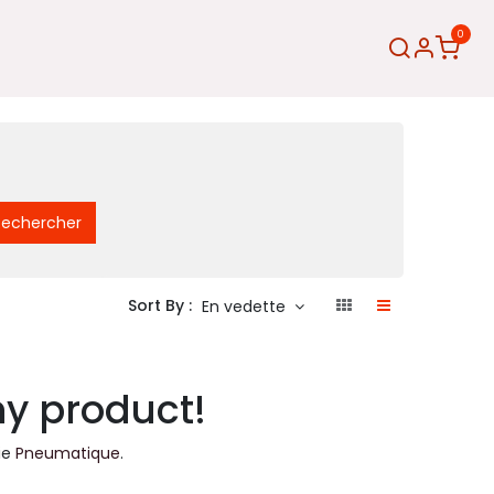
0
Rechercher
Sort By :
En vedette
ny product!
ie
Pneumatique
.