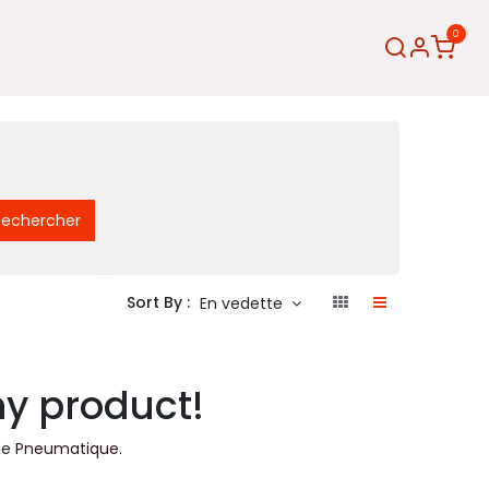
0
Rechercher
Sort By :
En vedette
ny product!
ie
Pneumatique
.