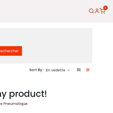
0
Rechercher
Sort By :
En vedette
ny product!
ie
Pneumatique
.